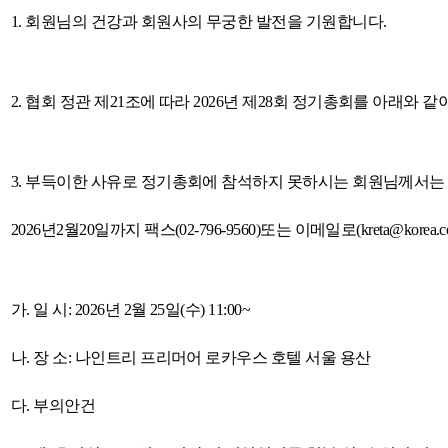
1.
회원님의 건강과 회원사의 무궁한 발전을 기원합니다
.
2.
협회 정관 제
21
조에 따라
2026
년 제
28
회 정기총회를 아래와 같
3.
부득이한 사유로 정기총회에 참석하지 못하시는 회원님께서는 
2026
년
2
월
20
일까지 팩스
(02-796-9560)
또는 이메일로
(kreta@korea.
가
.
일 시
: 2026
년
2
월
25
일
(
수
) 11:00~
나
.
장 소
:
나인트리 프리머어 로카우스 호텔 서울 용산
다
.
부의안건