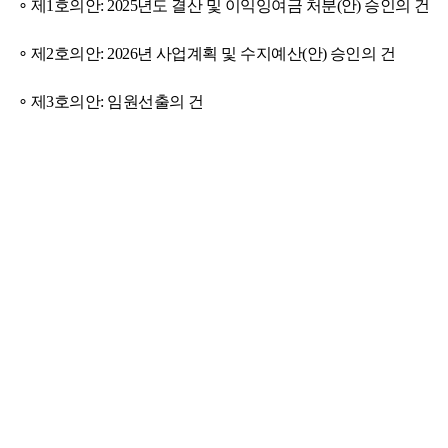
∘
제
1
호의안
: 2025
년도 결산 및 이익잉여금 처분
(
안
)
승인의 건
∘
제
2
호의안
: 2026
년 사업계획 및 수지예산
(
안
)
승인의 건
∘
제
3
호의안
:
임원선출의 건
공문2026년도 제28회 정기총회 소집 알림.pdf
[붙임] 위임장.hw
이전글
임원후보자 모집공고
2026.01.12
다음글
2026년 상반기 전기철도분야 철도안전전문기술자 시공부
2025.12.05
목록
관련기관사이트
국토교통부
국가철도공단
한국철도공사
서울교통공사
인천교