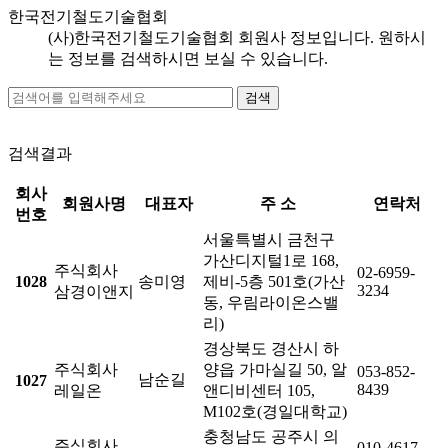
한국전기철도기술협회
(사)한국전기철도기술협회 회원사 정보입니다. 원하시
는 정보를 검색하시면 보실 수 있습니다.
검색결과
회사
회원사명
대표자
주 소
연락처
번호
서울특별시 금천구
가산디지털1로 168,
주식회사
02-6959-
1028
송미영
제비-5층 501호(가산
3234
삼경이앤지
동, 우림라이온스밸
리)
경상북도 경산시 하
주식회사
양읍 가마실길 50, 알
053-852-
남순길
1027
8439
레일온
앤디비센터 105,
M102호(경일대학교)
충청남도 공주시 의
주식회사
010-4617-