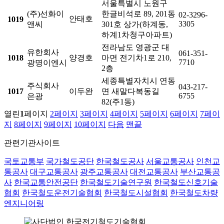
서울특별시 노원구
(주)선화이
한글비석로 89, 201동
02-3296-
안태호
1019
3305
앤씨
301호 상가(하계동,
하계1차청구아파트)
전라남도 영광군 대
유한회사
061-351-
1018
양경호
마면 전기차1로 210,
7710
광명이엔시
2층
세종특별자치시 연동
주식회사
043-217-
1017
이두완
면 새말다복동길
6755
은광
82(주1동)
열린
1
페이지
2
페이지
3
페이지
4
페이지
5
페이지
6
페이지
7
페이
지
8
페이지
9
페이지
10
페이지
다음
맨끝
관련기관사이트
국토교통부
국가철도공단
한국철도공사
서울교통공사
인천교
통공사
대구교통공사
광주교통공사
대전교통공사
부산교통공
사
한국교통안전공단
한국철도기술연구원
한국철도신호기술
협회
한국철도운전기술협회
한국철도시설협회
한국철도차량
엔지니어링