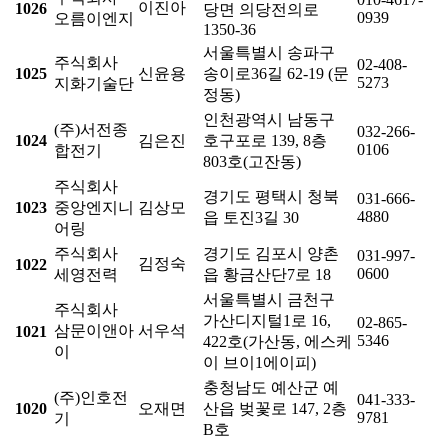
이진아
1026
당면 의당전의로
0939
오름이엔지
1350-36
서울특별시 송파구
주식회사
02-408-
1025
신윤용
송이로36길 62-19 (문
5273
지화기술단
정동)
인천광역시 남동구
(주)서전종
032-266-
1024
김은진
호구포로 139, 8층
0106
합전기
803호(고잔동)
주식회사
경기도 평택시 청북
031-666-
1023
중앙엔지니
김상모
4880
읍 토진3길 30
어링
주식회사
경기도 김포시 양촌
031-997-
김정숙
1022
0600
세영전력
읍 황금산단7로 18
서울특별시 금천구
주식회사
가산디지털1로 16,
02-865-
삼문이앤아
서우석
1021
5346
422호(가산동, 에스케
이
이 브이1에이피)
충청남도 예산군 예
(주)인호전
041-333-
1020
오재면
산읍 벚꽃로 147, 2층
9781
기
B호