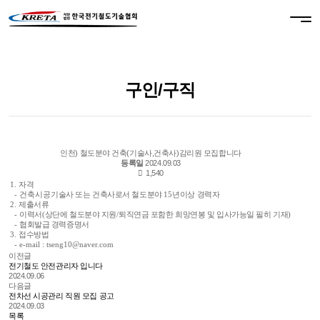
구인/구직
인천) 철도분야 건축(기술사,건축사)감리원 모집합니다
등록일
2024.09.03
1,540
1.
자격
- 건축시공
기술사 또는 건축사로서 철도분야
15
년이상 경력자
2.
제출서류
-
이력서
(
상단에 철도분야 지원
/
퇴직연금 포함한 희망연봉 및 입사가능일 필히 기재
)
-
협회발급 경력증명서
3.
접수방법
- e-mail : tseng10@naver.com
이전글
전기철도 안전관리자 입니다
2024.09.06
다음글
전차선 시공관리 직원 모집 공고
2024.09.03
목록