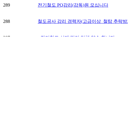
289
전기철도 PQ감리(감독)원 모십니다
288
철도공사 감리 경력자(고급이상_철탑 추락방
287
♥전기철도 설계/감리 업체 양수 합니다.
286
전기철도안전관리자 전국 매칭
285
전기철도시설 감독(감리)경력자 구인
284
★★★전기철도(송.변전,전력,전차선) 감리(
283
전기 철도 안전관리자 구직합니다
처음
이전
11
페이지
열린
12
페이지
13
페이지
14
페이지
15
페이지
관련기관사이트